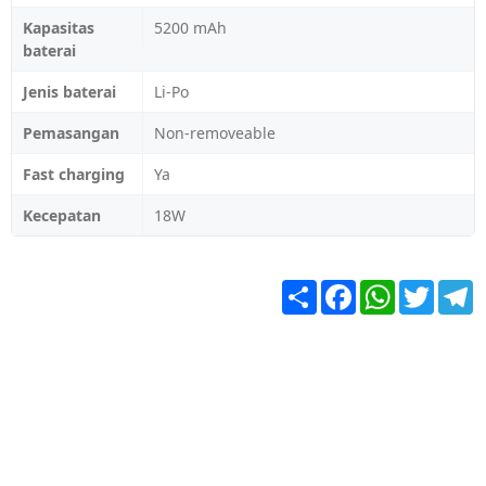
Kapasitas
5200 mAh
baterai
Jenis baterai
Li-Po
Pemasangan
Non-removeable
Fast charging
Ya
Kecepatan
18W
Share
Facebook
WhatsApp
Twitter
T