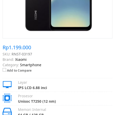
Rp1.199.000
SKU:
RNST-03197
Brand:
Xiaomi
Category:
Smartphone
Add to Compare
Layar
IPS LCD 6.88 inci
Prosesor
Unisoc T7250 (12 nm)
Memori Internal
64 GB / 128 GB