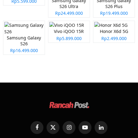
Samsung Galaxy
Samsung Galaxy
Rp5.599.000
S26 Ultra
S26 Plus
Rp24.499.000
Rp19.499.000
Vivo iQOO 15R
Honor X6d 5G
Samsung Galaxy
Rp5.899.000
Rp2.499.000
S26
Rp16.499.000
Facebook
X
Instagram
YouTube
LinkedIn
(Twitter)