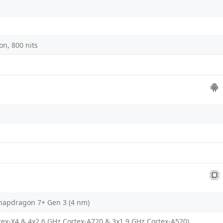
on, 800 nits
apdragon 7+ Gen 3 (4 nm)
tex-X4 & 4x2.6 GHz Cortex-A720 & 3x1.9 GHz Cortex-A520)