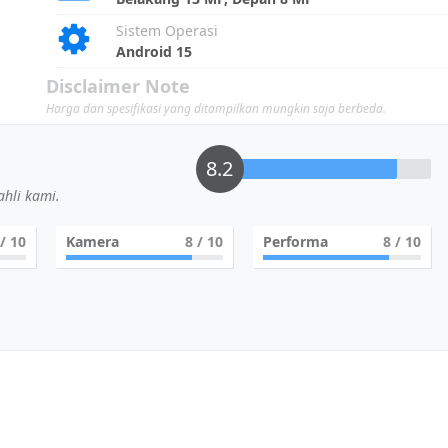
Sistem Operasi
Android 15
Disclaimer Note
Harga dan spesifikasi yang ditampilkan mungkin saja berbeda.
8.2
hli kami.
/ 10
Kamera
8
/ 10
Performa
8
/ 10