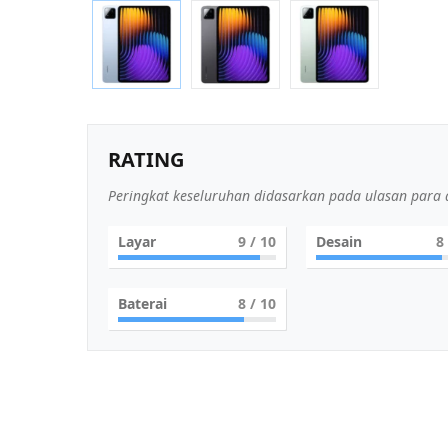
RATING
Peringkat keseluruhan didasarkan pada ulasan para a
Layar
9
/ 10
Desain
8
Baterai
8
/ 10