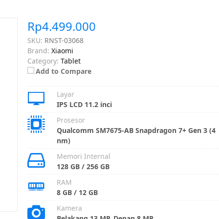
Rp4.499.000
SKU:
RNST-03068
Brand:
Xiaomi
Category:
Tablet
Add to Compare
Layar
IPS LCD 11.2 inci
Prosesor
Qualcomm SM7675-AB Snapdragon 7+ Gen 3 (4
nm)
Memori Internal
128 GB / 256 GB
RAM
8 GB / 12 GB
Kamera
Belakang 13 MP, Depan 8 MP