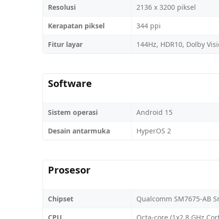
Resolusi
2136 x 3200 piksel
Kerapatan piksel
344 ppi
Fitur layar
144Hz, HDR10, Dolby Visi
Software
Sistem operasi
Android 15
Desain antarmuka
HyperOS 2
Prosesor
Chipset
Qualcomm SM7675-AB Sn
CPU
Octa-core (1x2.8 GHz Cor