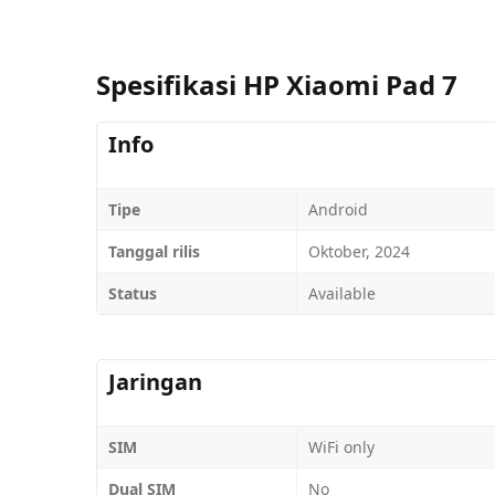
Spesifikasi HP Xiaomi Pad 7
Info
Tipe
Android
Tanggal rilis
Oktober, 2024
Status
Available
Jaringan
SIM
WiFi only
Dual SIM
No