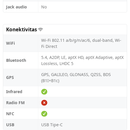
Jack audio
No
Konektivitas
Wi-Fi 802.11 a/b/g/n/ac/6, dual-band, Wi-
WiFi
Fi Direct
5.4, A2DP, LE, aptX HD, aptX Adaptive, aptX
Bluetooth
Lossless, LHDC 5
GPS, GALILEO, GLONASS, QZSS, BDS
GPS
(B1I+B1c)
Infrared
Radio FM
NFC
USB
USB Tipe-C