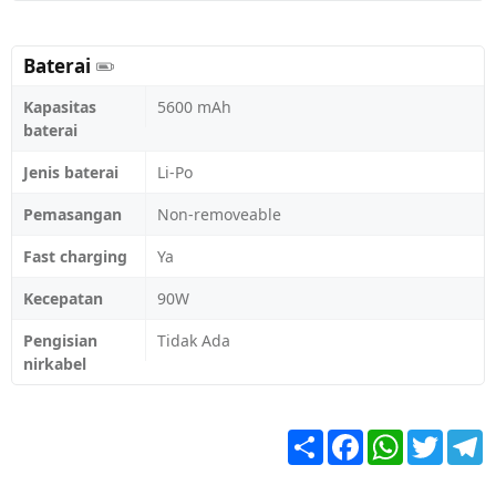
Baterai
Kapasitas
5600 mAh
baterai
Jenis baterai
Li-Po
Pemasangan
Non-removeable
Fast charging
Ya
Kecepatan
90W
Pengisian
Tidak Ada
nirkabel
Share
Facebook
WhatsApp
Twitter
T