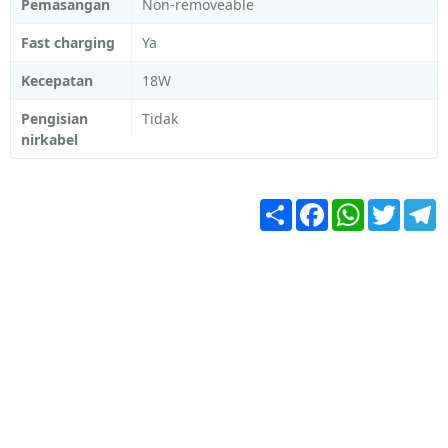
Pemasangan
Non-removeable
Fast charging
Ya
Kecepatan
18W
Pengisian
Tidak
nirkabel
Share
Facebook
WhatsApp
Twitter
T