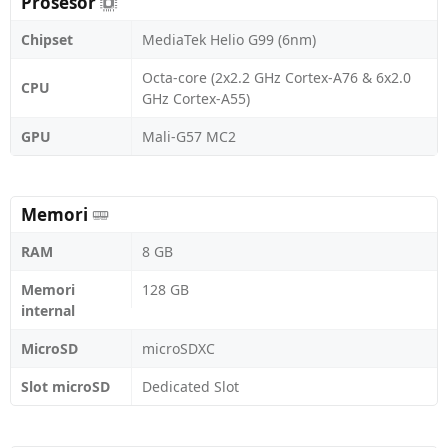
Prosesor
Chipset
MediaTek Helio G99 (6nm)
Octa-core (2x2.2 GHz Cortex-A76 & 6x2.0
CPU
GHz Cortex-A55)
GPU
Mali-G57 MC2
Memori
RAM
8 GB
Memori
128 GB
internal
MicroSD
microSDXC
Slot microSD
Dedicated Slot