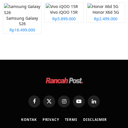
Vivo iQOO 15R
Honor X6d 5G
Samsung Galaxy
Rp5.899.000
Rp2.499.000
S26
Rp16.499.000
Facebook
X
Instagram
YouTube
LinkedIn
(Twitter)
KONTAK
PRIVACY
TERMS
DISCLAIMER