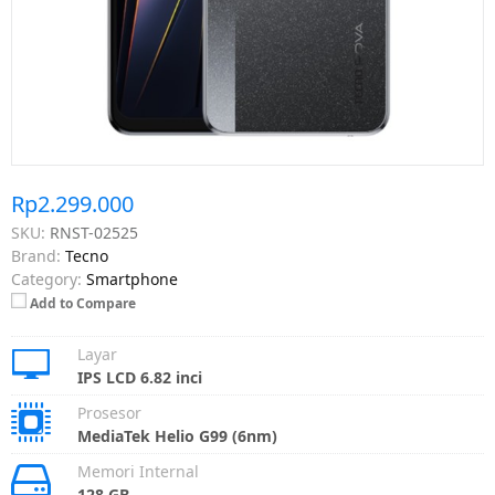
Rp2.299.000
SKU:
RNST-02525
Brand:
Tecno
Category:
Smartphone
Add to Compare
Layar
IPS LCD 6.82 inci
Prosesor
MediaTek Helio G99 (6nm)
Memori Internal
128 GB