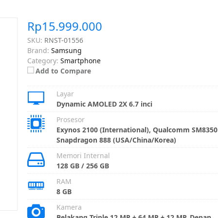
Rp15.999.000
SKU:
RNST-01556
Brand:
Samsung
Category:
Smartphone
Add to Compare
Layar
Dynamic AMOLED 2X 6.7 inci
Prosesor
Exynos 2100 (International), Qualcomm SM8350
Snapdragon 888 (USA/China/Korea)
Memori Internal
128 GB / 256 GB
RAM
8 GB
Kamera
Belakang Triple 12 MP + 64 MP + 12 MP, Depan