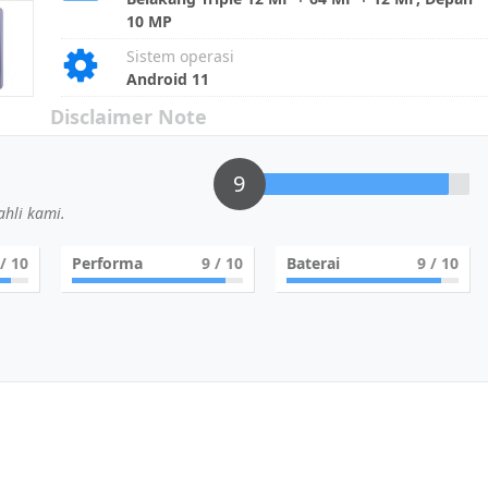
10 MP
Sistem operasi
Android 11
Disclaimer Note
9
hli kami.
/ 10
Performa
9
/ 10
Baterai
9
/ 10