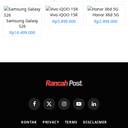
Vivo iQOO 15R
Honor X6d 5G
Samsung Galaxy
Rp5.899.000
Rp2.499.000
S26
Rp16.499.000
Facebook
X
Instagram
YouTube
LinkedIn
(Twitter)
KONTAK
PRIVACY
TERMS
DISCLAIMER