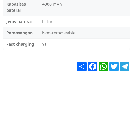
Kapasitas
4000 mAh
baterai
Jenis baterai
Li-Ion
Pemasangan
Non-removeable
Fast charging
Ya
Share
Facebook
WhatsApp
Twitter
T