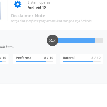
Sistem operasi
Android 15
Disclaimer Note
Harga dan spesifikasi yang ditampilkan mungkin saja berbeda.
8.2
hli kami.
/ 10
Performa
8
/ 10
Baterai
8
/ 10