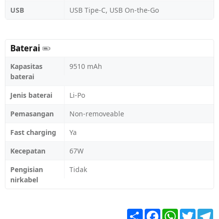
USB
USB Tipe-C, USB On-the-Go
Baterai
Kapasitas
9510 mAh
baterai
Jenis baterai
Li-Po
Pemasangan
Non-removeable
Fast charging
Ya
Kecepatan
67W
Pengisian
Tidak
nirkabel
Share
Facebook
WhatsApp
Twitter
T