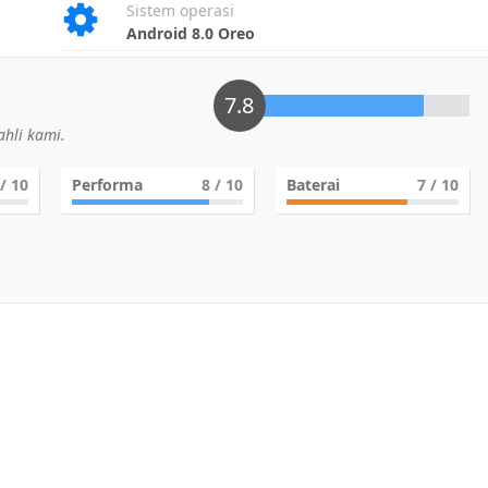
Sistem operasi
Android 8.0 Oreo
7.8
hli kami.
/ 10
Performa
8
/ 10
Baterai
7
/ 10