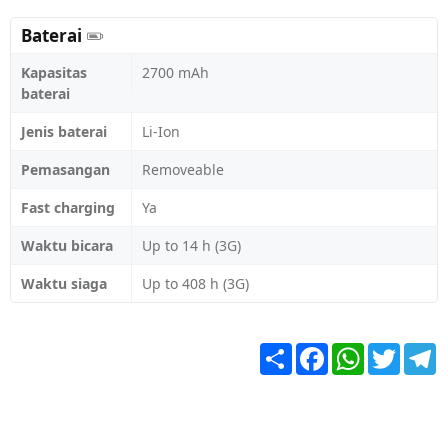
Baterai
Kapasitas
2700 mAh
baterai
Jenis baterai
Li-Ion
Pemasangan
Removeable
Fast charging
Ya
Waktu bicara
Up to 14 h (3G)
Waktu siaga
Up to 408 h (3G)
Share
Facebook
WhatsApp
Twitter
T