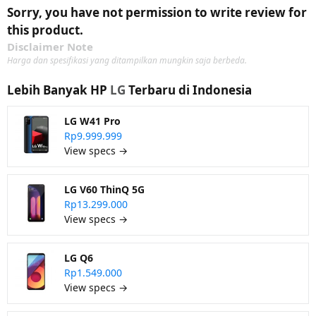
Sorry, you have not permission to write review for
this product.
Disclaimer Note
Harga dan spesifikasi yang ditampilkan mungkin saja berbeda.
Lebih Banyak HP
LG
Terbaru di Indonesia
LG W41 Pro
Rp9.999.999
View specs →
LG V60 ThinQ 5G
Rp13.299.000
View specs →
LG Q6
Rp1.549.000
View specs →