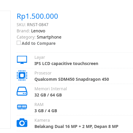
Rp1.500.000
SKU:
RNST-0847
Brand:
Lenovo
Category:
Smartphone
Add to Compare
Layar
IPS LCD capacitive touchscreen
Prosesor
Qualcomm SDM450 Snapdragon 450
Memori Internal
32 GB / 64 GB
RAM
3 GB / 4 GB
Kamera
Belakang Dual 16 MP + 2 MP, Depan 8 MP