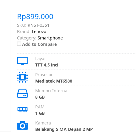
Rp899.000
SKU:
RNST-0351
Brand:
Lenovo
Category:
Smartphone
Add to Compare
Layar
TFT 4.5 inci
Prosesor
Mediatek MT6580
Memori Internal
8 GB
RAM
1 GB
Kamera
Belakang 5 MP, Depan 2 MP