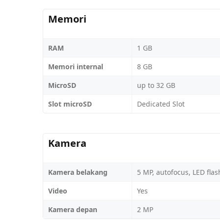
Memori
RAM
1 GB
Memori internal
8 GB
MicroSD
up to 32 GB
Slot microSD
Dedicated Slot
Kamera
Kamera belakang
5 MP, autofocus, LED flas
Video
Yes
Kamera depan
2 MP