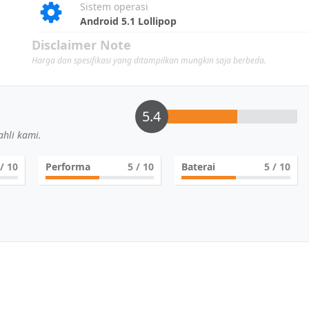
Sistem operasi
Android 5.1 Lollipop
Disclaimer Note
Harga dan spesifikasi yang ditampilkan mungkin saja berbeda.
5.4
hli kami.
/ 10
Performa
5
/ 10
Baterai
5
/ 10