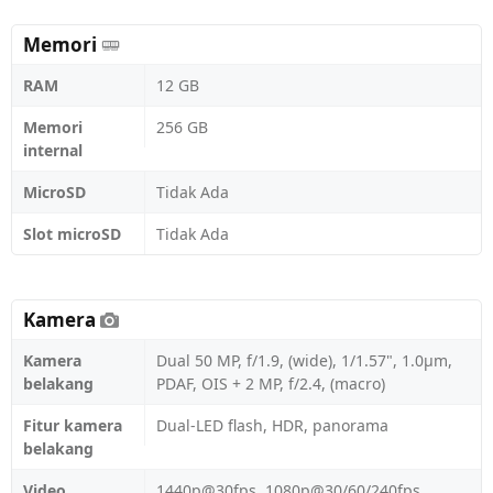
Memori
RAM
12 GB
Memori
256 GB
internal
MicroSD
Tidak Ada
Slot microSD
Tidak Ada
Kamera
Kamera
Dual 50 MP, f/1.9, (wide), 1/1.57", 1.0µm,
belakang
PDAF, OIS + 2 MP, f/2.4, (macro)
Fitur kamera
Dual-LED flash, HDR, panorama
belakang
Video
1440p@30fps, 1080p@30/60/240fps