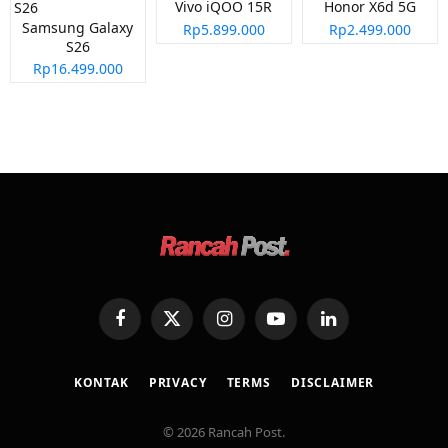
Vivo iQOO 15R
Honor X6d 5G
Samsung Galaxy
Rp5.899.000
Rp2.499.000
S26
Rp16.499.000
Facebook
X
Instagram
YouTube
LinkedIn
(Twitter)
KONTAK
PRIVACY
TERMS
DISCLAIMER
© 2026 Rancah Post.