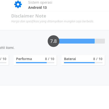
Sistem operasi
Android 13
Disclaimer Note
Harga dan spesifikasi yang ditampilkan mungkin saja berbeda.
7.8
hli kami.
/ 10
Performa
8
/ 10
Baterai
8
/ 10