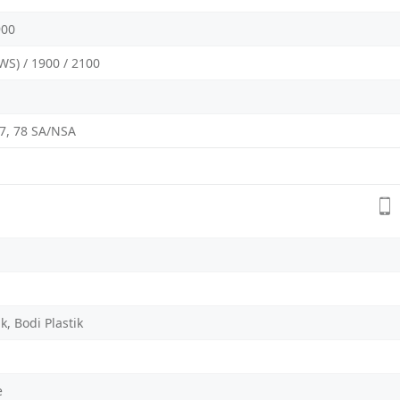
900
WS) / 1900 / 2100
 77, 78 SA/NSA
, Bodi Plastik
e