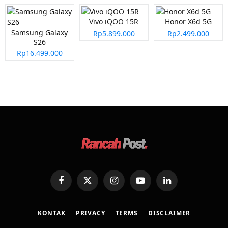
Vivo iQOO 15R
Honor X6d 5G
Samsung Galaxy
Rp5.899.000
Rp2.499.000
S26
Rp16.499.000
Facebook
X
Instagram
YouTube
LinkedIn
(Twitter)
KONTAK
PRIVACY
TERMS
DISCLAIMER