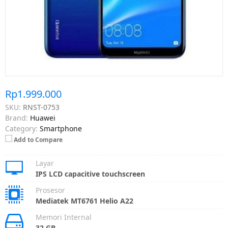
Rp1.999.000
SKU:
RNST-0753
Brand:
Huawei
Category:
Smartphone
Add to Compare
Layar
IPS LCD capacitive touchscreen
Prosesor
Mediatek MT6761 Helio A22
Memori Internal
32 GB