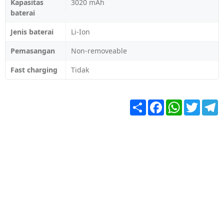
Kapasitas
3020 mAh
baterai
Jenis baterai
Li-Ion
Pemasangan
Non-removeable
Fast charging
Tidak
Share
Facebook
WhatsApp
Twitter
T