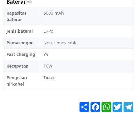
Baterai
Kapasitas
5000 mAh
baterai
Jenis baterai
Li-Po
Pemasangan
Non-removeable
Fast charging
Ya
Kecepatan
10W
Pengisian
Tidak
nirkabel
Share
Facebook
WhatsApp
Twitter
T