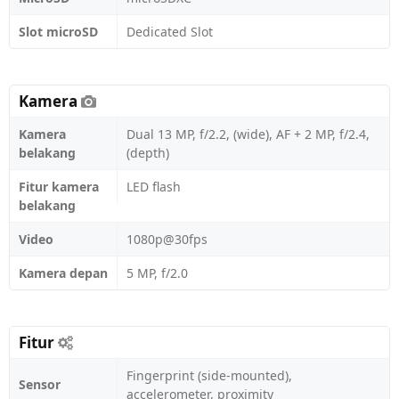
Slot microSD
Dedicated Slot
Kamera
Kamera
Dual 13 MP, f/2.2, (wide), AF + 2 MP, f/2.4,
belakang
(depth)
Fitur kamera
LED flash
belakang
Video
1080p@30fps
Kamera depan
5 MP, f/2.0
Fitur
Fingerprint (side-mounted),
Sensor
accelerometer, proximity