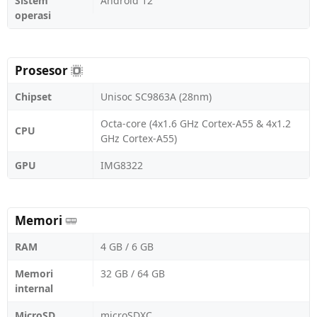
Sistem
Android 12
operasi
Prosesor
Chipset
Unisoc SC9863A (28nm)
Octa-core (4x1.6 GHz Cortex-A55 & 4x1.2
CPU
GHz Cortex-A55)
GPU
IMG8322
Memori
RAM
4 GB / 6 GB
Memori
32 GB / 64 GB
internal
MicroSD
microSDXC