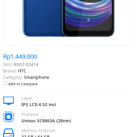
Rp1.449.000
SKU:
RNST-02414
Brand:
HTC
Category:
Smartphone
Add to Compare
Layar
IPS LCD 6.52 inci
Prosesor
Unisoc SC9863A (28nm)
Memori Internal
32 GB / 64 GB