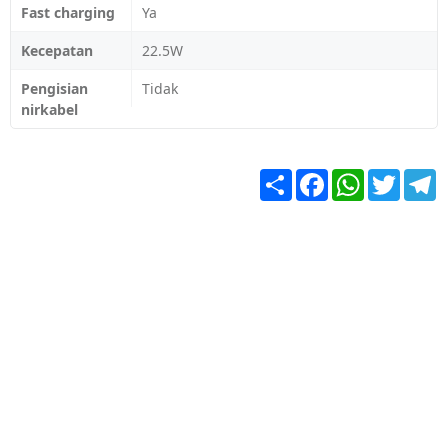
Fast charging
Ya
Kecepatan
22.5W
Pengisian
Tidak
nirkabel
Share
Facebook
WhatsApp
Twitter
T