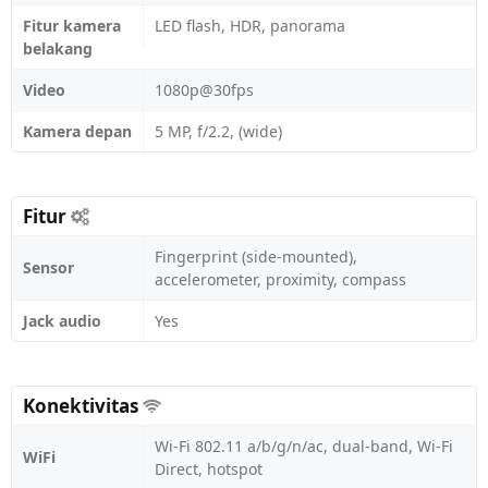
Fitur kamera
LED flash, HDR, panorama
belakang
Video
1080p@30fps
Kamera depan
5 MP, f/2.2, (wide)
Fitur
Fingerprint (side-mounted),
Sensor
accelerometer, proximity, compass
Jack audio
Yes
Konektivitas
Wi-Fi 802.11 a/b/g/n/ac, dual-band, Wi-Fi
WiFi
Direct, hotspot