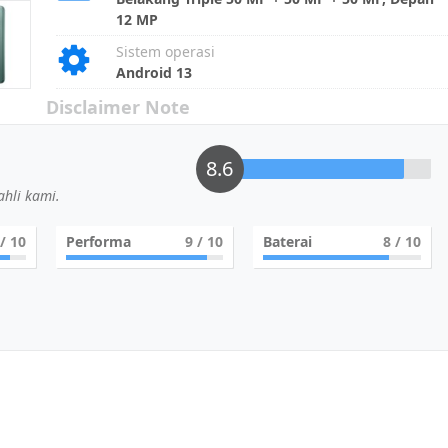
12 MP
Sistem operasi
Android 13
Disclaimer Note
8.6
hli kami.
/ 10
Performa
9
/ 10
Baterai
8
/ 10