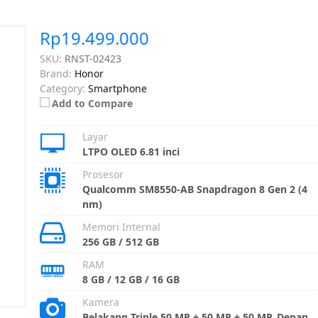
Rp19.499.000
SKU:
RNST-02423
Brand:
Honor
Category:
Smartphone
Add to Compare
Layar
LTPO OLED 6.81 inci
Prosesor
Qualcomm SM8550-AB Snapdragon 8 Gen 2 (4
nm)
Memori Internal
256 GB / 512 GB
RAM
8 GB / 12 GB / 16 GB
Kamera
Belakang Triple 50 MP + 50 MP + 50 MP, Depan