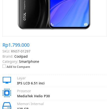
Rp1.799.000
SKU:
RNST-01297
Brand:
Coolpad
Category:
Smartphone
Add to Compare
Layar
IPS LCD 6.51 inci
Prosesor
MediaTek Helio P30
Memori Internal
128 GB