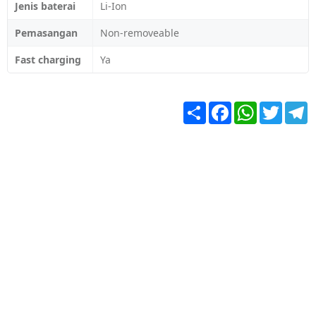
Jenis baterai
Li-Ion
Pemasangan
Non-removeable
Fast charging
Ya
Share
Facebook
WhatsApp
Twitter
T