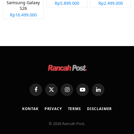
Samsung Galaxy
Rp5.899.000
Rp2.499.000
S26
Rp16.499.000
Facebook
X
Instagram
YouTube
LinkedIn
(Twitter)
KONTAK
PRIVACY
TERMS
DISCLAIMER
© 2026 Rancah Post.