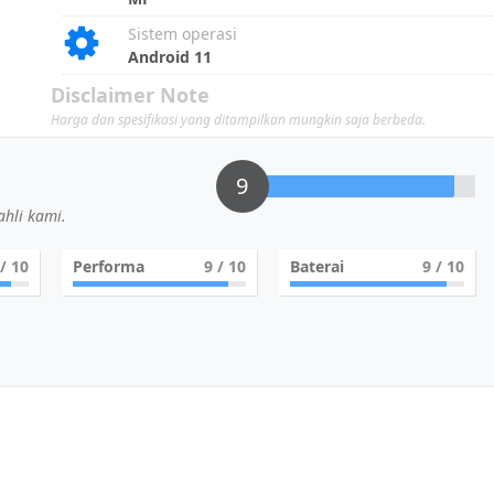
Sistem operasi
Android 11
Disclaimer Note
Harga dan spesifikasi yang ditampilkan mungkin saja berbeda.
9
hli kami.
/ 10
Performa
9
/ 10
Baterai
9
/ 10