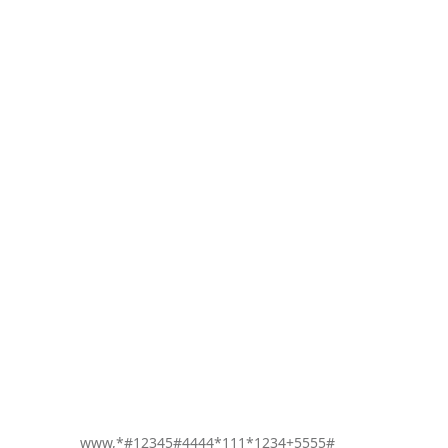
www,*#12345#4444*111*1234+5555#