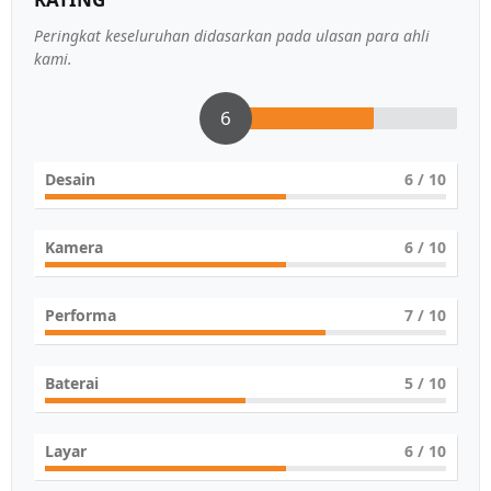
Peringkat keseluruhan didasarkan pada ulasan para ahli
kami.
6
Desain
6
/ 10
Kamera
6
/ 10
Performa
7
/ 10
Baterai
5
/ 10
Layar
6
/ 10