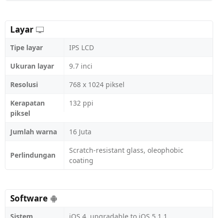
Layar
Tipe layar
IPS LCD
Ukuran layar
9.7 inci
Resolusi
768 x 1024 piksel
Kerapatan
132 ppi
piksel
Jumlah warna
16 Juta
Scratch-resistant glass, oleophobic
Perlindungan
coating
Software
Sistem
iOS 4, upgradable to iOS 5.1.1