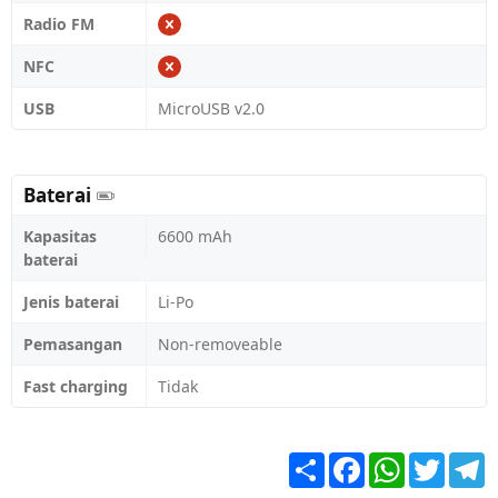
Radio FM
NFC
USB
MicroUSB v2.0
Baterai
Kapasitas
6600 mAh
baterai
Jenis baterai
Li-Po
Pemasangan
Non-removeable
Fast charging
Tidak
Share
Facebook
WhatsApp
Twitter
T