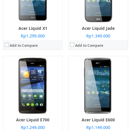
Sistem operasi:
Android 4.4.2 KitKat
Sistem operasi:
Android 4.4.2 KitKat
View Details →
View Details →
Acer Liquid X1
Acer Liquid Jade
Rp1.299.000
Rp1.349.000
Add to Compare
Add to Compare
Layar:
TFT capacitive touchscreen
Layar:
IPS LCD capacitive touchscreen
Prosesor:
Mediatek MT6572M
Prosesor:
Mediatek MT6589
Memori Internal:
4 GB
Memori Internal:
16 GB
RAM:
512 MB
RAM:
2 GB
Kamera:
Belakang 2 MP
Kamera:
Belakang 13 MP, Depan 2 MP
Sistem operasi:
Android 4.4.2 KitKat
Sistem operasi:
Android 4.2.2 Jelly Bean
View Details →
View Details →
Acer Liquid E700
Acer Liquid E600
Rp1.249.000
Rp1.149.000