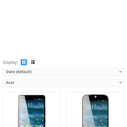
Layar:
IPS LCD capacitive touchscreen
Layar:
IPS LCD 5.0 inci
Prosesor:
Mediatek MT6592
Prosesor:
Mediatek MT6582
Memori Internal:
16 GB
Memori Internal:
8 GB / 16 GB
RAM:
2 GB
RAM:
1 GB / 2 GB
Kamera:
Belakang 13 MP, Depan 2 MP
Kamera:
Belakang 13 MP, Depan 2 MP
Sistem operasi:
Android 4.4.2 KitKat
Sistem operasi:
Android 4.4.2 KitKat
View Details →
View Details →
Display:
Date (default)
Acer
Layar:
IPS LCD 5.0 inci
Layar:
IPS LCD 5.0 inci
Prosesor:
Mediatek MT6582
Prosesor:
Qualcomm MSM8926 Snapdragon 400
Memori Internal:
4 GB / 16 GB
Memori Internal:
4 GB / 16 GB
RAM:
1 GB / 2 GB
RAM:
1 GB / 2 GB
Kamera:
Belakang 8 MP, Depan 2 MP
Kamera:
Belakang 8 MP, Depan 2 MP